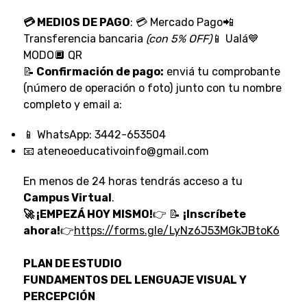
💳 MEDIOS DE PAGO
: 💳 Mercado Pago📲
Transferencia bancaria
(con 5% OFF)
📱 Ualá💙
MODO🔲 QR
📝
Confirmación de pago:
enviá tu comprobante
(número de operación o foto) junto con tu nombre
completo y email a:
📱 WhatsApp: 3442-653504
📧 ateneoeducativoinfo@gmail.com
En menos de 24 horas tendrás acceso a tu
Campus Virtual
.
🚀 ¡EMPEZÁ HOY MISMO!
👉
📝
¡Inscríbete
ahora!
👉
https://forms.gle/LyNz6J53MGkJBtoK6
PLAN DE ESTUDIO
FUNDAMENTOS DEL LENGUAJE VISUAL Y
PERCEPCIÓN