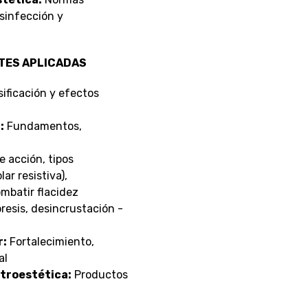
esinfección y
TES APLICADAS
ificación y efectos
:
Fundamentos,
 acción, tipos
lar resistiva),
ombatir flacidez
resis, desincrustación -
r:
Fortalecimiento,
al
ctroestética:
Productos