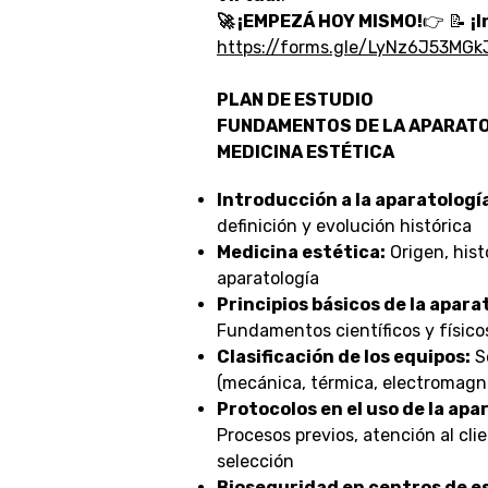
🚀 ¡EMPEZÁ HOY MISMO!
👉
📝
¡
https://forms.gle/LyNz6J53MGk
PLAN DE ESTUDIO
FUNDAMENTOS DE LA APARATO
MEDICINA ESTÉTICA
Introducción a la aparatologí
definición y evolución histórica
Medicina estética:
Origen, histo
aparatología
Principios básicos de la apara
Fundamentos científicos y físico
Clasificación de los equipos:
S
(mecánica, térmica, electromagné
Protocolos en el uso de la apa
Procesos previos, atención al clie
selección
Bioseguridad en centros de e