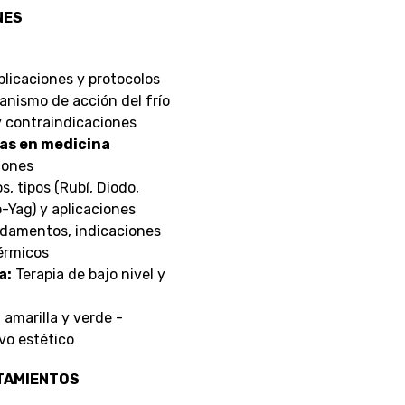
NES
icaciones y protocolos
nismo de acción del frío
 y contraindicaciones
as en medicina
iones
 tipos (Rubí, Diodo,
-Yag) y aplicaciones
amentos, indicaciones
érmicos
a:
Terapia de bajo nivel y
 amarilla y verde -
ivo estético
ATAMIENTOS