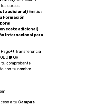
 los cursos.
sto adicional)
Emitida
la Formación
aboral
.
on costo adicional)
ón Internacional para
o Pago📲 Transferencia
MODO🔲 QR
 tu comprobante
nto con tu nombre
com
cceso a tu
Campus