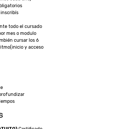
bligatorios
inscribís
nte todo el cursado
por mes o modulo
mbién cursar los 6
itmo(inicio y acceso
le
profundizar
tiempos
s
ATUITO)
Certificado