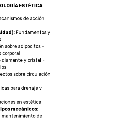
TOLOGÍA ESTÉTICA
canismos de acción,
sidad):
Fundamentos y
o
 sobre adipocitos -
 corporal
diamante y cristal -
olos
ctos sobre circulación
cas para drenaje y
aciones en estética
ipos mecánicos:
s, mantenimiento de