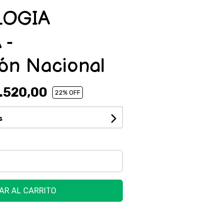
LOGIA
 -
ión Nacional
.520,00
22
% OFF
s
AR AL CARRITO