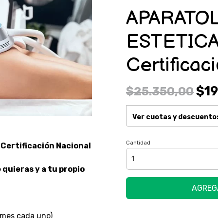
APARATO
ESTETICA
Certificac
$19
$25.350,00
Ver cuotas y descuento
Cantidad
Certificación Nacional
quieras y a tu propio
AGREG
 mes cada uno)