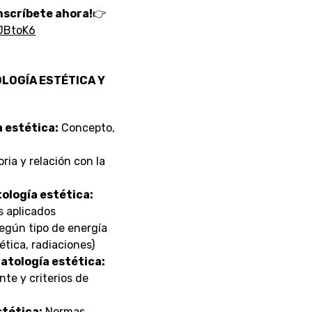
Inscríbete ahora!
👉
JBtoK6
LOGÍA ESTÉTICA Y
a estética:
Concepto,
ria y relación con la
tología estética:
s aplicados
egún tipo de energía
tica, radiaciones)
ratología estética:
nte y criterios de
stética:
Normas