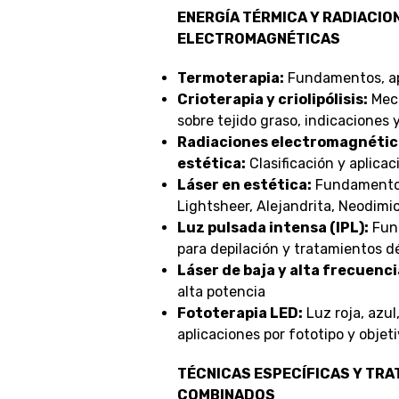
ENERGÍA TÉRMICA Y RADIACIO
ELECTROMAGNÉTICAS
Termoterapia:
Fundamentos, apl
Crioterapia y criolipólisis:
Meca
sobre tejido graso, indicaciones
Radiaciones electromagnétic
estética:
Clasificación y aplicac
Láser en estética:
Fundamentos,
Lightsheer, Alejandrita, Neodimio
Luz pulsada intensa (IPL):
Fund
para depilación y tratamientos d
Láser de baja y alta frecuenci
alta potencia
Fototerapia LED:
Luz roja, azul,
aplicaciones por fototipo y objet
TÉCNICAS ESPECÍFICAS Y TR
COMBINADOS