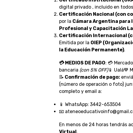
digital privado , incluido en todos
Certificación Nacional (con co
por la
Cámara Argentina para 
Profesional y Capacitación L
Certificación Internacional (c
Emitida por la
OIEP (Organizaci
la Educación Permanente)
.
💳 MEDIOS DE PAGO
: 💳 Mercad
bancaria
(con 5% OFF)
📱 Ualá💙 
📝
Confirmación de pago:
enviá
(número de operación o foto) ju
completo y email a:
📱 WhatsApp: 3442-653504
📧 ateneoeducativoinfo@gmail.
En menos de 24 horas tendrás a
Virtual
.