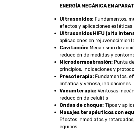
ENERGÍA MECÁNICA EN APARA
Ultrasonidos:
Fundamentos, me
efectos y aplicaciones estéticas
Ultrasonidos HIFU (alta inten
aplicaciones en rejuvenecimient
Cavitación:
Mecanismo de acción
reducción de medidas y contorno
Microdermoabrasión:
Punta de 
principios, indicaciones y protoc
Presoterapia:
Fundamentos, efe
linfática y venosa, indicaciones
Vacumterapia:
Ventosas mecáni
reducción de celulitis
Ondas de choque:
Tipos y aplic
Masajes terapéuticos con equ
Efectos inmediatos y retardado
equipos