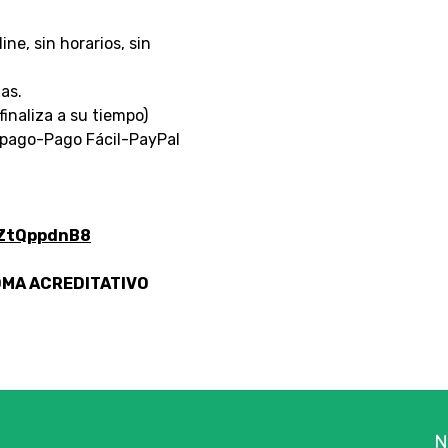
ne, sin horarios, sin
as.
inaliza a su tiempo)
ago-Pago Fácil-PayPal
SZtQppdnB8
OMA ACREDITATIVO
N