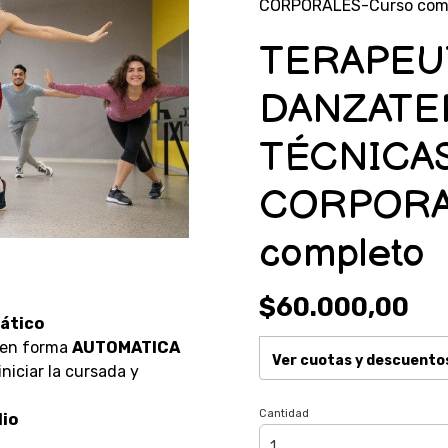
CORPORALES-Curso com
TERAPEU
DANZATER
TÉCNICA
CORPORA
completo
$60.000,00
ático
 en forma
AUTOMATICA
Ver cuotas y descuento
niciar la cursada y
Cantidad
dio