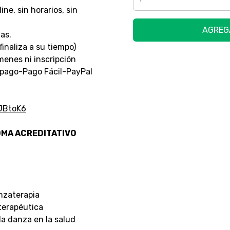
ne, sin horarios, sin
AGREG
as.
inaliza a su tiempo)
enes ni inscripción
ago-Pago Fácil-PayPal
JBtoK6
OMA ACREDITATIVO
anzaterapia
terapéutica
la danza en la salud