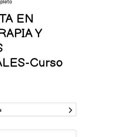
pleto
TA EN
APIA Y
S
LES-Curso
s