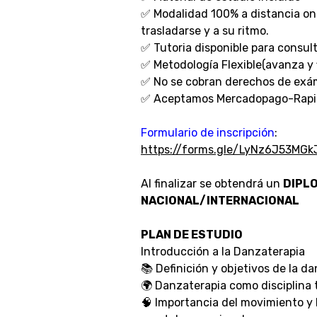
✅ Modalidad 100% a distancia onli
trasladarse y a su ritmo.
✅ Tutoria disponible para consult
✅ Metodología Flexible(avanza y f
✅ No se cobran derechos de exám
✅ Aceptamos Mercadopago-Rapip
Formulario de inscripción
:
https://forms.gle/LyNz6J53MGk
Al finalizar se obtendrá un
DIPL
NACIONAL/INTERNACIONAL
PLAN DE ESTUDIO
Introducción a la Danzaterapia
📚 Definición y objetivos de la d
🌍 Danzaterapia como disciplina 
🧠 Importancia del movimiento y 