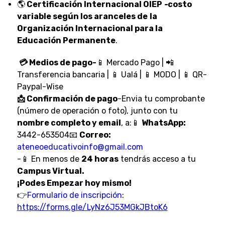
🌎
Certificación Internacional OIEP
-
costo
variable según los aranceles de
la
Organización Internacional para la
Educación Permanente
.
💳 Medios de pago-
📱 Mercado Pago | 📲
Transferencia bancaria | 📱 Ualá | 📱 MODO | 📱 QR-
Paypal-Wise
📩 Confirmación de pago
-Envia tu comprobante
(número de operación o foto), junto con tu
nombre completo y email
, a:📱
WhatsApp:
3442-653504📧
Correo:
ateneoeducativoinfo@gmail.com
-📱 En menos de
24 horas
tendrás acceso a tu
Campus Virtual.
¡Podes Empezar hoy mismo!
👉
Formulario de inscripción
:
https://forms.gle/LyNz6J53MGkJBtoK6