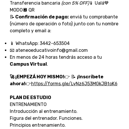
Transferencia bancaria
(con 5% OFF)
📱 Ualá💙
MODO🔲 QR
📝
Confirmación de pago:
enviá tu comprobante
(número de operación o foto) junto con tu nombre
completo y email a:
📱 WhatsApp: 3442-653504
📧 ateneoeducativoinfo@gmail.com
En menos de 24 horas tendrás acceso a tu
Campus Virtual
.
🚀 ¡EMPEZÁ HOY MISMO!
👉
📝
¡Inscríbete
ahora!
👉
https://forms.gle/LyNz6J53MGkJBtoK6
PLAN DE ESTUDIO
ENTRENAMIENTO
Introducción al entrenamiento.
Figura del entrenador. Funciones.
Principios entrenamiento.