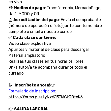
en vivo.
💳
Medios de pago
: Transferencia, MercadoPago,
Ualá, MODO y QR.
📩
Acreditación del pago
: Envía el comprobante
(número de operación o foto) junto con tu nombre
completo e email a nuestro correo.
✅
Cada clase contiene:
Video clase explicativa
Apuntes y material de clase para descargar
Material ampliatorio
Realizás tus clases en tus horarios libres
Un/a tutor/a te acompaña durante todo el
cursado.
📝
¡Inscríbete ahora!
👉
Formulario de inscripción
:
https://forms.gle/LyNz6J53MGkJBtoK6
👉 SALIDA LABORAL