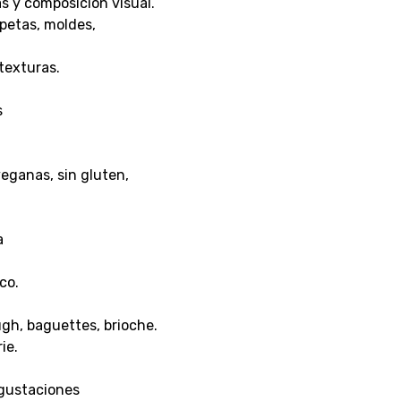
as y composición visual.
petas, moldes,
texturas.
s
veganas, sin gluten,
a
co.
h, baguettes, brioche.
ie.
gustaciones