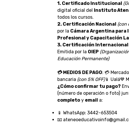
1. Certificado Institucional
(G
digital oficial del
Instituto Ate
todos los cursos.
2. Certificación Nacional
(con 
por la
Cámara Argentina para 
Profesional y Capacitación L
3. Certificación Internacional
Emitida por la
OIEP
(Organización
Educación Permanente)
💳 MEDIOS DE PAGO
: 💳 Mercad
bancaria
(con 5% OFF)
📱 Ualá💙 
¿Cómo confirmar tu pago?
Env
(número de operación o foto) ju
completo
y
email
a:
📱 WhatsApp: 3442-653504
📧 ateneoeducativoinfo@gmail.