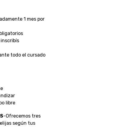
adamente 1 mes por
bligatorios
inscribís
nte todo el cursado
le
undizar
o libre
ES
-Ofrecemos tres
 elijas según tus