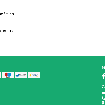
ronómico
xternos.
N
C