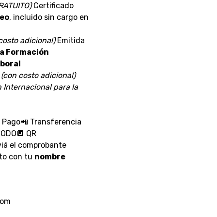
RATUITO)
Certificado
neo
, incluido sin cargo en
costo adicional)
Emitida
la Formación
aboral
(con costo adicional)
 Internacional para la
o Pago📲 Transferencia
MODO🔲 QR
iá el comprobante
nto con tu
nombre
com