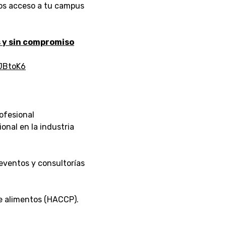
os acceso a tu campus
s y sin compromiso
JBtoK6
ofesional
ional en la industria
 eventos y consultorías
e alimentos (HACCP).