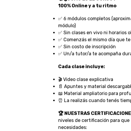
100% Online y a tu ritmo
✅ 6 módulos completos (aproxim
módulo)
✅ Sin clases en vivo ni horarios o
✅ Comenzás el mismo día que te 
✅ Sin costo de inscripción
✅ Un/a tutor/a te acompaña dura
Cada clase incluye:
🎬 Video clase explicativa
📄 Apuntes y material descargab
📖 Material ampliatorio para prof
⏰ La realizás cuando tenés tiemp
🏆 NUESTRAS CERTIFICACION
niveles de certificación para que
necesidades: