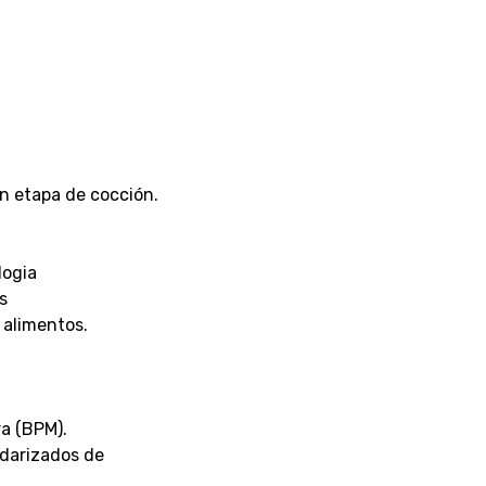
n etapa de cocción.
logia
s
s alimentos.
a (BPM).
darizados de