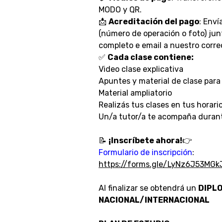
MODO y QR.
📩
Acreditación del pago
: Env
(número de operación o foto) ju
completo e email a nuestro corre
✅
Cada clase contiene:
Video clase explicativa
Apuntes y material de clase para
Material ampliatorio
Realizás tus clases en tus horario
Un/a tutor/a te acompaña durant
📝
¡Inscríbete ahora!
👉
Formulario de inscripción
:
https://forms.gle/LyNz6J53MGk
Al finalizar se obtendrá un
DIPL
NACIONAL/INTERNACIONAL