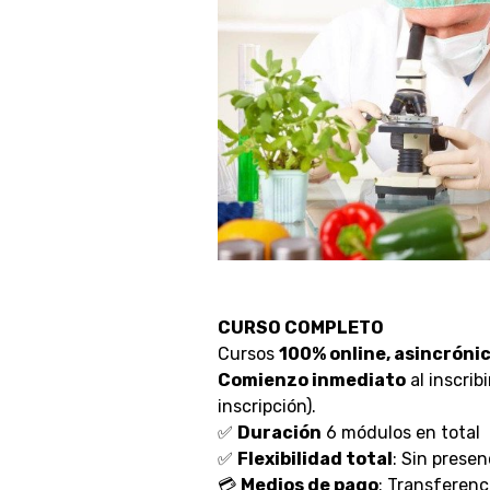
CURSO COMPLETO
Cursos
100% online, asincrónica
Comienzo inmediato
al inscrib
inscripción).
✅
Duración
6 módulos en total
✅
Flexibilidad total
: Sin presen
💳
Medios de pago
: Transferenc