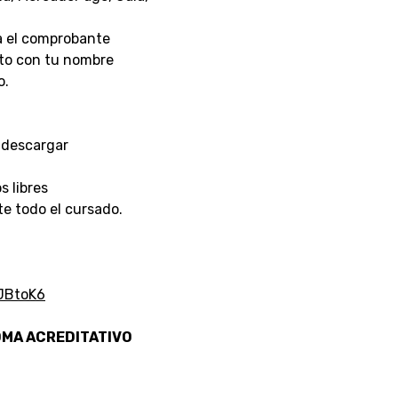
ía el comprobante
nto con tu nombre
o.
 descargar
s libres
e todo el cursado.
JBtoK6
OMA ACREDITATIVO